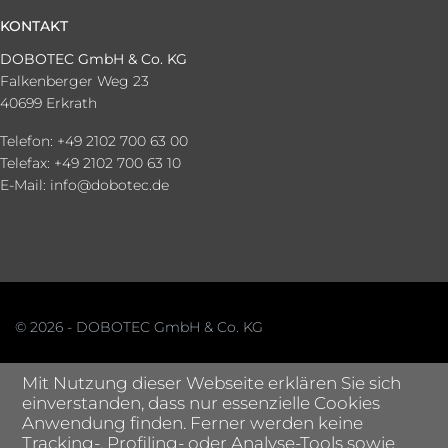
KONTAKT
DOBOTEC GmbH & Co. KG
Falkenberger Weg 23
40699 Erkrath
Telefon: +49 2102 700 63 00
Telefax: +49 2102 700 63 10
E-Mail:
info@dobotec.de
© 2026 - DOBOTEC GmbH & Co. KG
Mit Nutzung dieser Webseite erklären Sie sich
einverstanden, dass nur essenzielle Cookies
Anwendung finden. Ferner werden keine
Tracking-, Profiling- oder Analyse-Tools sowie